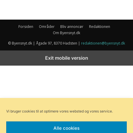
Forsiden
Områder
Bliv annoncør
Redaktionen
Om Byensnyt.dk
© Byensnyt.dk | Ågade 97, 8370 Hadsten |
redaktionen@byensnyt.dk
Exit mobile version
Vi bruger cookies til at optimere vores websted og vores service.
Alle cookies