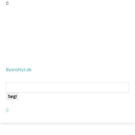
ByensNyt.dk
Søg!