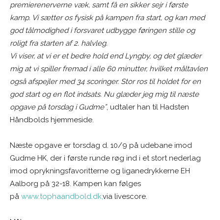
premierenerverne væk, samt få en sikker sejr i første
kamp. Vi sætter os fysisk på kampen fra start, og kan med
god tålmodighed i forsvaret udbygge føringen stille og
roligt fra starten af 2. halvleg.
Vi viser, at vi er et bedre hold end Lyngby, og det glæder
mig at vi spiller fremad i alle 60 minutter, hvilket måltavlen
også afspejler med 34 scoringer. Stor ros til holdet for en
god start og en flot indsats. Nu glæder jeg mig til næste
opgave på torsdag i Gudme”
, udtaler han til Hadsten
Håndbolds hjemmeside.
Næste opgave er torsdag d. 10/9 på udebane imod
Gudme HK, der i første runde røg ind i et stort nederlag
imod oprykningsfavoritterne og liganedrykkerne EH
Aalborg på 32-18. Kampen kan følges
på
www.tophaandbold.dk,
via livescore.