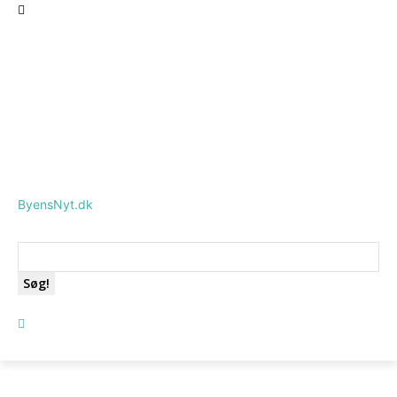
ByensNyt.dk
Søg!