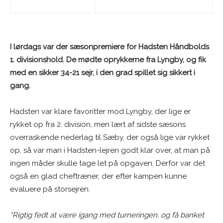
I lørdags var der sæsonpremiere for Hadsten Håndbolds
1. divisionshold. De mødte oprykkerne fra Lyngby, og fik
med en sikker 34-21 sejr, i den grad spillet sig sikkert i
gang.
Hadsten var klare favoritter mod Lyngby, der lige er
rykket op fra 2. division, men lært af sidste sæsons
overraskende nederlag til Sæby, der også lige var rykket
op, så var man i Hadsten-lejren godt klar over, at man på
ingen måder skulle tage let på opgaven. Derfor var det
også en glad cheftræner, der efter kampen kunne
evaluere på storsejren.
“Rigtig fedt at være igang med turneringen, og få banket