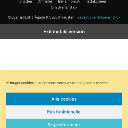
Forsiden
Områder
Bliv annoncør
Redaktionen
Om Byensnyt.dk
© Byensnyt.dk | Ågade 97, 8370 Hadsten |
redaktionen@byensnyt.dk
Exit mobile version
Vi bruger cookies til at optimere vores websted og vores service.
Alle cookies
Kun funktionelle
Se præferencer