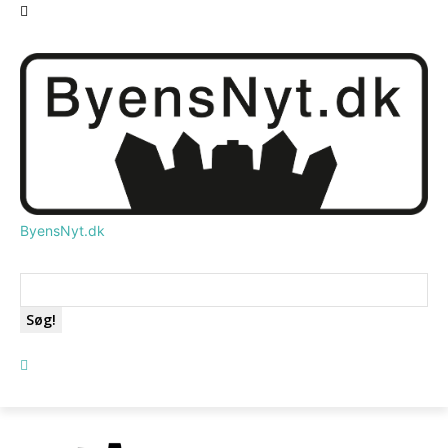
ByensNyt.dk
Søg!