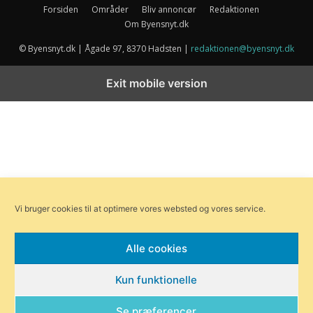
Forsiden
Områder
Bliv annoncør
Redaktionen
Om Byensnyt.dk
© Byensnyt.dk | Ågade 97, 8370 Hadsten |
redaktionen@byensnyt.dk
Exit mobile version
Vi bruger cookies til at optimere vores websted og vores service.
Alle cookies
Kun funktionelle
Se præferencer