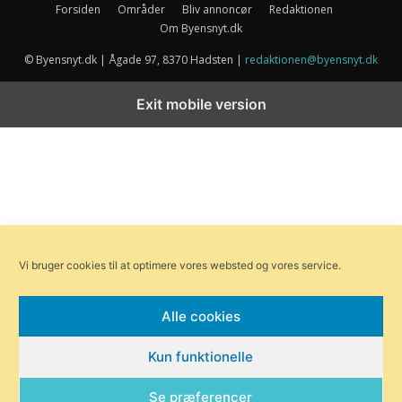
Forsiden
Områder
Bliv annoncør
Redaktionen
Om Byensnyt.dk
© Byensnyt.dk | Ågade 97, 8370 Hadsten |
redaktionen@byensnyt.dk
Exit mobile version
Vi bruger cookies til at optimere vores websted og vores service.
Alle cookies
Kun funktionelle
Se præferencer