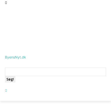
ByensNyt.dk
Søg!