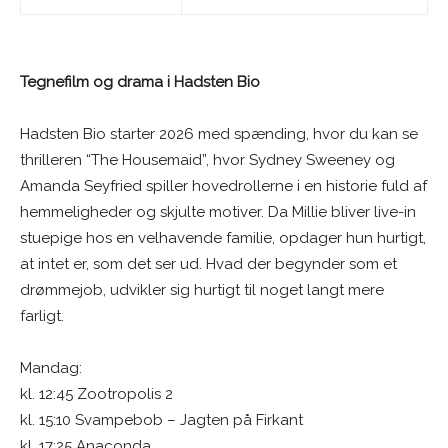
Tegnefilm og drama i Hadsten Bio
Hadsten Bio starter 2026 med spænding, hvor du kan se
thrilleren “The Housemaid”, hvor Sydney Sweeney og
Amanda Seyfried spiller hovedrollerne i en historie fuld af
hemmeligheder og skjulte motiver. Da Millie bliver live-in
stuepige hos en velhavende familie, opdager hun hurtigt,
at intet er, som det ser ud. Hvad der begynder som et
drømmejob, udvikler sig hurtigt til noget langt mere
farligt.
Mandag:
kl. 12:45 Zootropolis 2
kl. 15:10 Svampebob – Jagten på Firkant
kl. 17:25 Anaconda