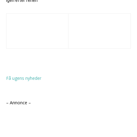
igen efter ferien
Få ugens nyheder
– Annonce –