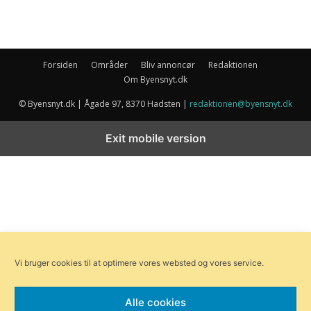
Forsiden
Områder
Bliv annoncør
Redaktionen
Om Byensnyt.dk
© Byensnyt.dk | Ågade 97, 8370 Hadsten |
redaktionen@byensnyt.dk
Exit mobile version
Vi bruger cookies til at optimere vores websted og vores service.
Alle cookies