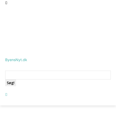
ByensNyt.dk
Søg!