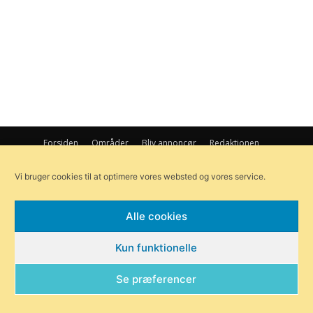
Forsiden
Områder
Bliv annoncør
Redaktionen
Om Byensnyt.dk
Vi bruger cookies til at optimere vores websted og vores service.
© Byensnyt.dk | Ågade 97, 8370 Hadsten |
redaktionen@byensnyt.dk
Alle cookies
Exit mobile version
Kun funktionelle
Se præferencer