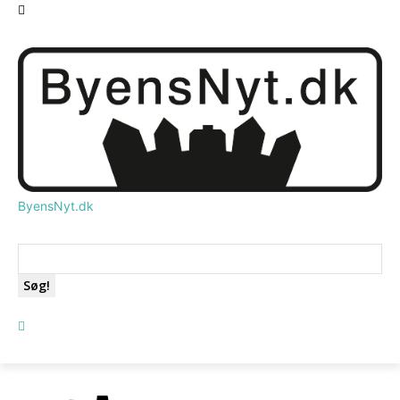
ByensNyt.dk
Søg!