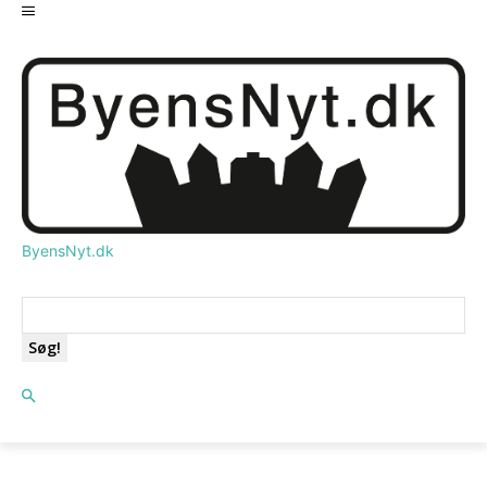
ByensNyt.dk
Søg!