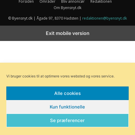
Forsiden
Områder
Bliv annoncør
Redaktionen
Om Byensnyt.dk
© Byensnyt.dk | Ågade 97, 8370 Hadsten |
redaktionen@byensnyt.dk
Exit mobile version
Vi bruger cookies til at optimere vores websted og vores service.
Alle cookies
Kun funktionelle
Se præferencer