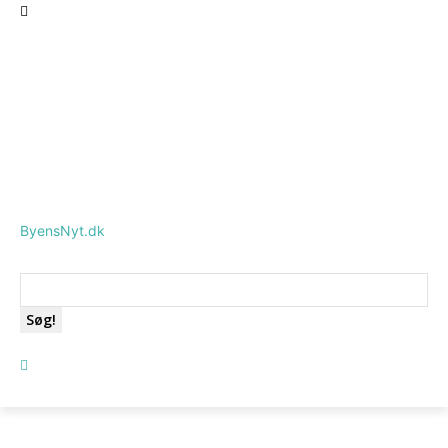
ByensNyt.dk
Søg!