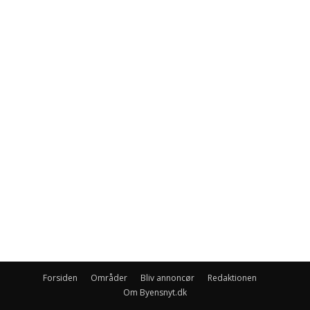
Forsiden
Områder
Bliv annoncør
Redaktionen
Om Byensnyt.dk