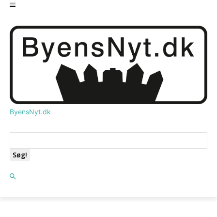
ByensNyt.dk
Søg!