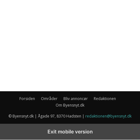
Forsiden
Områder
Bliv annoncør
Redaktionen
Om Byensnyt.dk
© Byensnyt.dk | Ågade 97, 8370 Hadsten |
redaktionen@byensnyt.dk
Exit mobile version