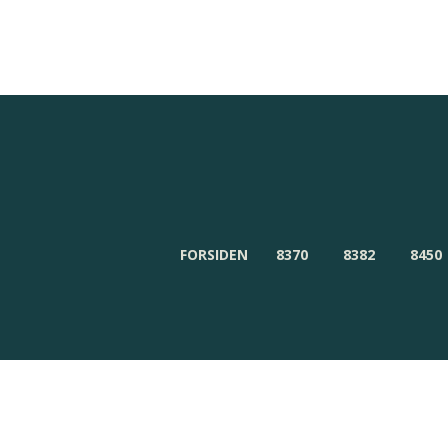
Redaktionen
Om Byensnyt.dk
FORSIDEN
8370
8382
8450