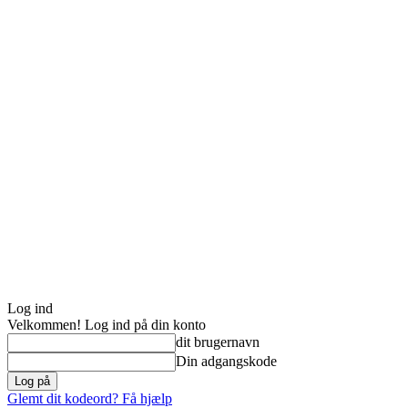
Log ind
Velkommen! Log ind på din konto
dit brugernavn
Din adgangskode
Glemt dit kodeord? Få hjælp