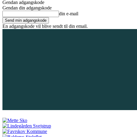
Gendan adgangskode
Gendan din adgangskode
din e-mail
En adgangskode vil blive sendt til din email.
7. august 2026
Tilmeld / Log ind
Forsiden
Områder
Bliv annoncør