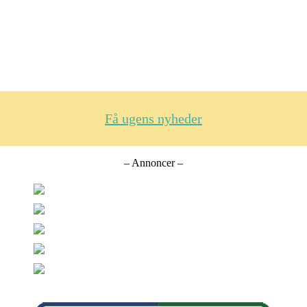
Få ugens nyheder
– Annoncer –