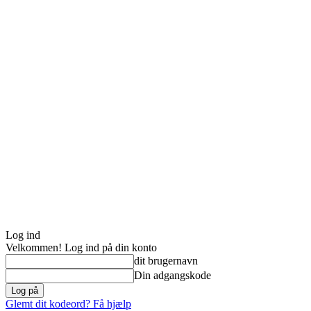
Log ind
Velkommen! Log ind på din konto
dit brugernavn
Din adgangskode
Glemt dit kodeord? Få hjælp