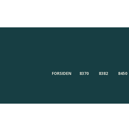
Redaktionen
Om Byensnyt.dk
FORSIDEN
8370
8382
8450