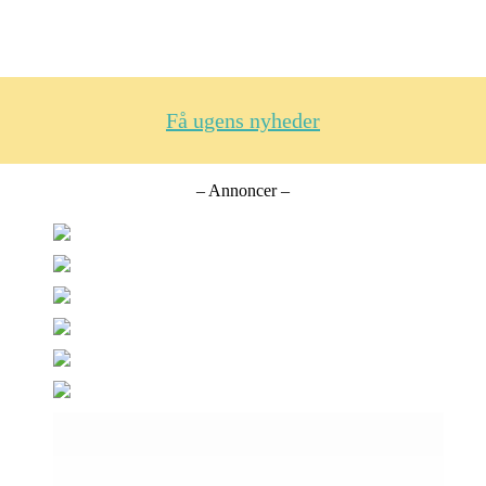
Få ugens nyheder
– Annoncer –