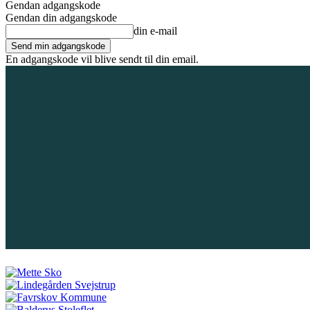
Gendan adgangskode
Gendan din adgangskode
din e-mail
En adgangskode vil blive sendt til din email.
7. august 2026
Tilmeld / Log ind
Forsiden
Områder
Bliv annoncør