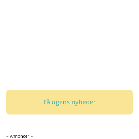
Få ugens nyheder
– Annoncer –