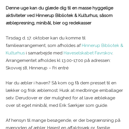
Denne uge kan du glæde dig til en masse hyggelige
aktiviteter ved Hinnerup Bibliotek & Kulturhus, såsom
æblepresning, minibål, bier og redekasser
Tirsdag d. 17. oktober kan du komme til
familiearrangement, som afholdes af
Hinnerup Bibliotek &
Kulturhus
i samarbejde med
Haveselskabet Favrskov
.
Arrangementet afholdes kl 13.00-17.00 på adressen:
Skovvej 18, Hinnerup – Fri entré
Har du æbler i haven? Så kom og få dem presset til en
lækker og frisk æblemost. Husk at medbringe emballager
selv. Derudover er der mulighed for at lave æblekage
over sit eget minibål, med Erik Særkjær som guide.
Af hensyn til mange besøgende, er der begrænsning på
mængden af æbler. Højest en affaldssæk pr. familie.