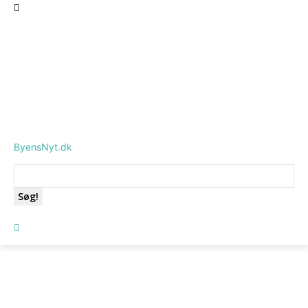
ByensNyt.dk
Søg!