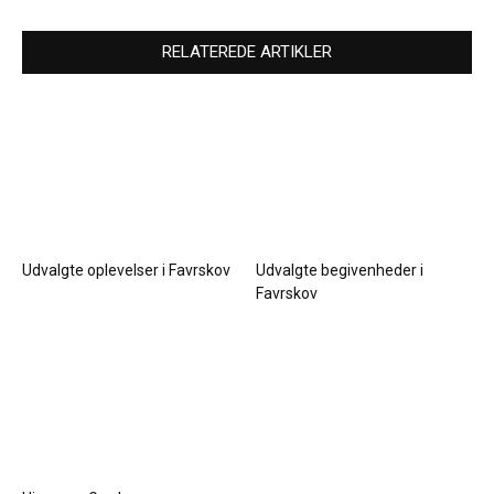
RELATEREDE ARTIKLER
Udvalgte oplevelser i Favrskov
Udvalgte begivenheder i
Favrskov