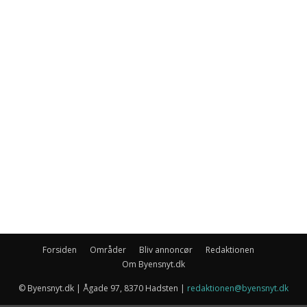
Forsiden
Områder
Bliv annoncør
Redaktionen
Om Byensnyt.dk
© Byensnyt.dk | Ågade 97, 8370 Hadsten |
redaktionen@byensnyt.dk