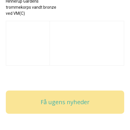
Hinnerup Gardens
trommekorps vandt bronze
ved VM(C)
Få ugens nyheder