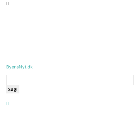
ByensNyt.dk
Søg!