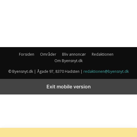
Forsiden
Områder
Bliv annoncør
Redaktionen
Om Byensnyt.dk
© Byensnyt.dk | Ågade 97, 8370 Hadsten |
redaktionen@byensnyt.dk
Exit mobile version