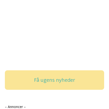
Få ugens nyheder
– Annoncer –