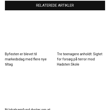
RELATEREDE ARTIKLER
Byfesten er blevet til
Tre teenagere anholdt: Sigtet
markedsdag med flere nye
for forsøg på terror mod
tiltag
Hadsten Skole
Ni lokalsamfund dyster om at