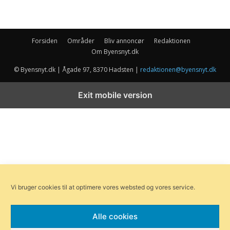
Forsiden
Områder
Bliv annoncør
Redaktionen
Om Byensnyt.dk
© Byensnyt.dk | Ågade 97, 8370 Hadsten |
redaktionen@byensnyt.dk
Exit mobile version
Vi bruger cookies til at optimere vores websted og vores service.
Alle cookies