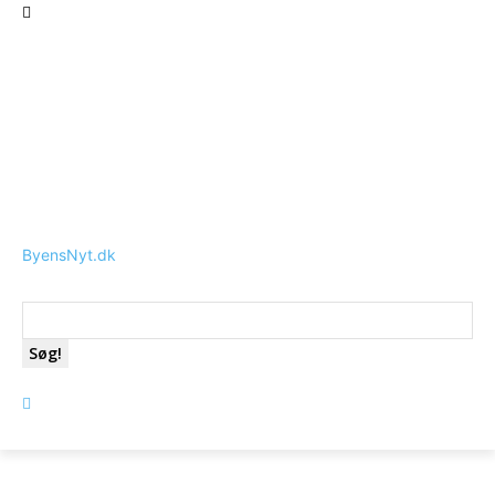
ByensNyt.dk
Søg!