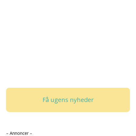
Få ugens nyheder
– Annoncer –