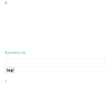
ByensNyt.dk
Søg!