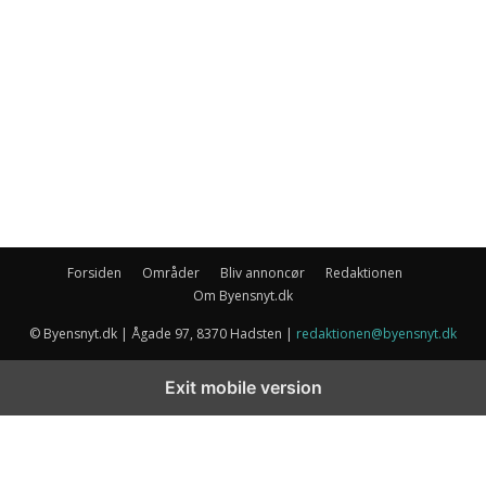
Forsiden
Områder
Bliv annoncør
Redaktionen
Om Byensnyt.dk
© Byensnyt.dk | Ågade 97, 8370 Hadsten |
redaktionen@byensnyt.dk
Exit mobile version