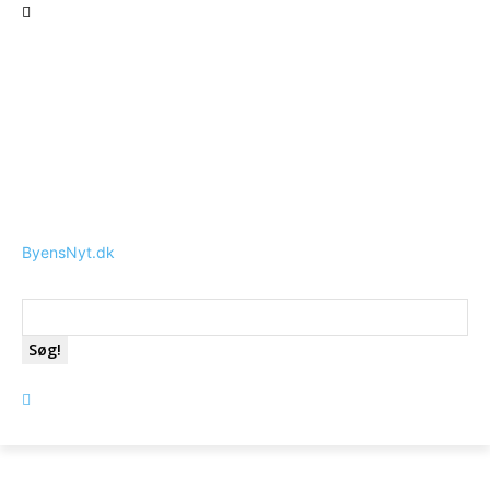
ByensNyt.dk
Søg!