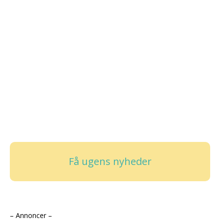
Få ugens nyheder
– Annoncer –