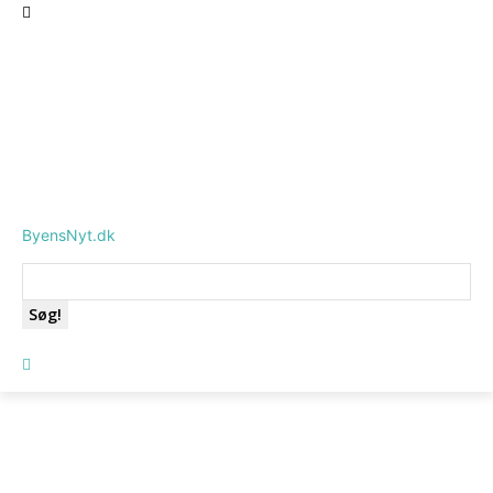
ByensNyt.dk
Søg!