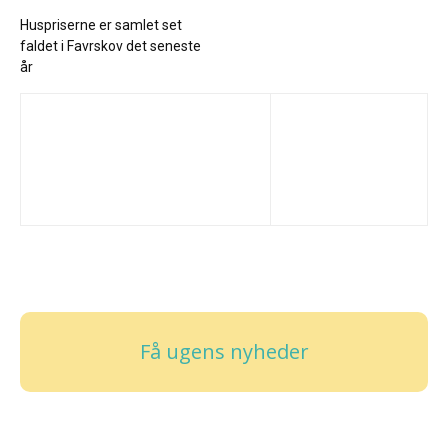
Huspriserne er samlet set
faldet i Favrskov det seneste
år
Få ugens nyheder