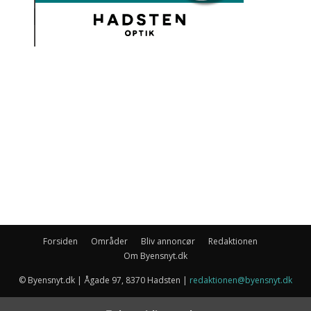
Forsiden
Områder
Bliv annoncør
Redaktionen
Om Byensnyt.dk
© Byensnyt.dk | Ågade 97, 8370 Hadsten |
redaktionen@byensnyt.dk