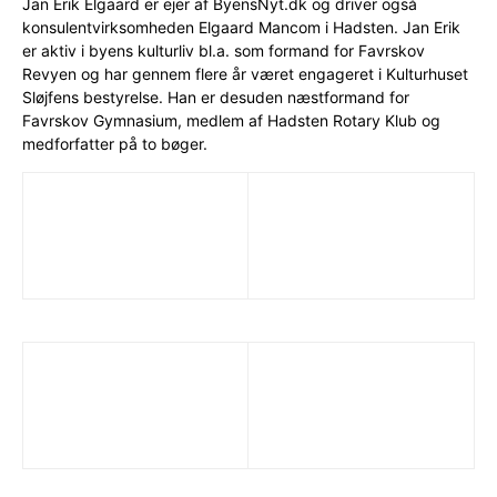
Jan Erik Elgaard er ejer af ByensNyt.dk og driver også
konsulentvirksomheden Elgaard Mancom i Hadsten. Jan Erik
er aktiv i byens kulturliv bl.a. som formand for Favrskov
Revyen og har gennem flere år været engageret i Kulturhuset
Sløjfens bestyrelse. Han er desuden næstformand for
Favrskov Gymnasium, medlem af Hadsten Rotary Klub og
medforfatter på to bøger.