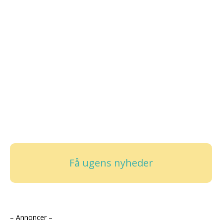
Få ugens nyheder
– Annoncer –