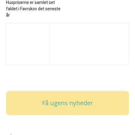
Huspriserne er samlet set
faldet i Favrskov det seneste
år
Få ugens nyheder