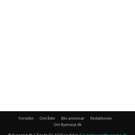
Forsiden
Områder
Bliv annoncør
Redaktionen
Om Byensnyt.dk