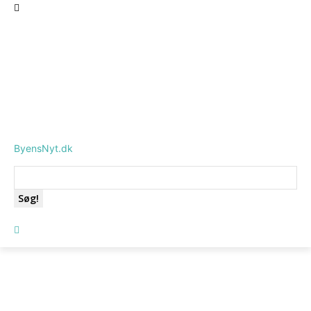
ByensNyt.dk
Søg!