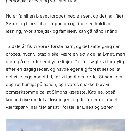
personale, drevet og vækstet Lynet.
Nu er familien blevet forøget med en søn, og det har fået
Søren og Linea til at stoppe op og finde en holdbar
løsning, hvor arbejds- og familieliv kan gå hånd i hånd.
“Sidste år fik vi vores første barn, og det satte gang i en
proces, hvor vi stadig skal være en aktiv del af Lynet, men
mere på de indre end ydre linjer. Derfor søgte vi for nylig
efter en daglig leder, og havde egentlig forestillet os, at
det ville tage noget tid, før vi fandt den rette. Simon kom
dog ret hurtigt på banen, og i vores snakke blev vi
opmærksomme på, at Simons kæreste, Katrine, også
kunne blive en del af løsningen, og derfor er det nu et
værtspar vi har fået ansat”, fortæller Linea og Søren.