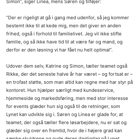
Simon”, siger Linea, mens Søren og tilføjer:
“Der er rigeligt at gå i gang med udenfor, så jeg kommer
bestemt ikke til at kede mig, men det giver en anden
frihed, også i forhold til familielivet. Jeg vil ikke stifte
familie, og så ikke have tid til at være far og mand, og
derfor er den løsning vi har fået nu helt optimal”.
Udover dem selv, Katrine og Simon, tæller teamet også
Rikke, der det seneste halve år har været – og fortsat er –
en trofast støtte, som man altid kan regne med har styr på
kontoret. Hun hjælper særligt med kundeservice,
hjemmeside og markedsføring, men med stor interesse
for events glæder hun sig også til de retninger, som
Lynet kan udvikle sig i. Søren og Linea er glade for, at
teamet, der også tæller flere løsarbejdere, nu er sat og
glæder sig over en fremtid, hvor de i højere grad kan
sænke skuldrene og nyde deres dagligdag på Lynet.