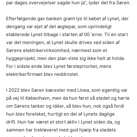
par dages overvejelser sagde hun ja”, lyder det fra Søren.
Efterfølgende gav banken grønt lys til købet af Lynet, der
dengang var ejet af det ægtepar, som oprindeligt
etablerede Lynet tilbage i starten af 00´erne. Til en start
var det meningen, at Lynet skulle drives ved siden af
Sørens elektrikervirksomhed, nærmest som et
hyggeprojekt, men den plan viste sig ikke helt at holde.
For i sidste ende blev Lynet førsteprioritet, mens
elektrikerfirmaet blev neddroslet.
I 2022 blev Søren kærester med Linea, som egentlig var
på vej til København, men da hun først så stedet og hørte
om Sørens tanker og idéer, så blev hun, nok også fordi
hun blev forelsket, hurtigt en del af Lynets daglige
drift. Hun har været et stort aktiv i Lynet siden da, og
sammen har trekløveret med god hjælp fra stedets