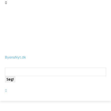
ByensNyt.dk
Søg!