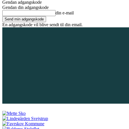
Gendan adgangskode
Gendan din adgangskode
din e-mail
En adgangskode vil blive sendt til din email.
7. august 2026
Tilmeld / Log ind
Forsiden
Områder
Bliv annoncør