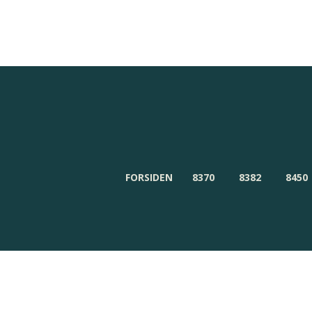
Redaktionen
Om Byensnyt.dk
FORSIDEN
8370
8382
8450