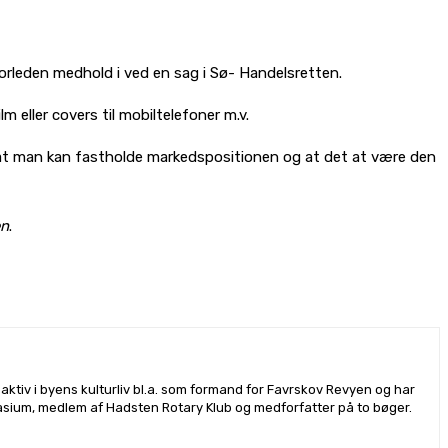
rleden medhold i ved en sag i Sø- Handelsretten.
 eller covers til mobiltelefoner m.v.
l, at man kan fastholde markedspositionen og at det at være den
en
.
ktiv i byens kulturliv bl.a. som formand for Favrskov Revyen og har
sium, medlem af Hadsten Rotary Klub og medforfatter på to bøger.