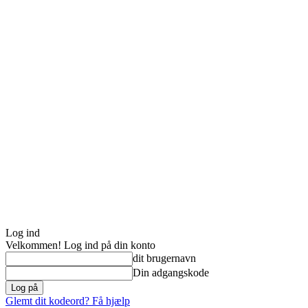
Log ind
Velkommen! Log ind på din konto
dit brugernavn
Din adgangskode
Glemt dit kodeord? Få hjælp