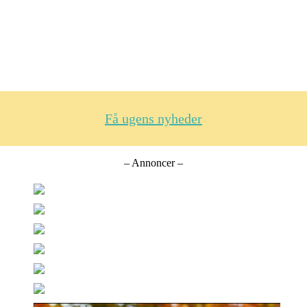
Få ugens nyheder
– Annoncer –