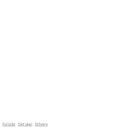
Forside
Det sker
Erhverv