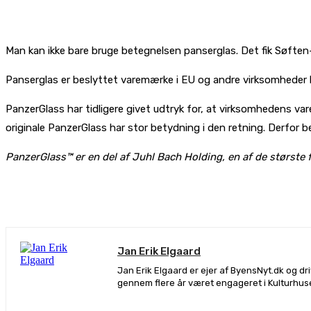
Man kan ikke bare bruge betegnelsen panserglas. Det fik Søfte
Panserglas er beslyttet varemærke i EU og andre virksomheder kan
PanzerGlass har tidligere givet udtryk for, at virksomhedens va
originale PanzerGlass har stor betydning i den retning. Derfor
PanzerGlass™ er en del af Juhl Bach Holding, en af de største 
De
Jan Erik Elgaard
Jan Erik Elgaard er ejer af ByensNyt.dk og d
gennem flere år været engageret i Kulturhus