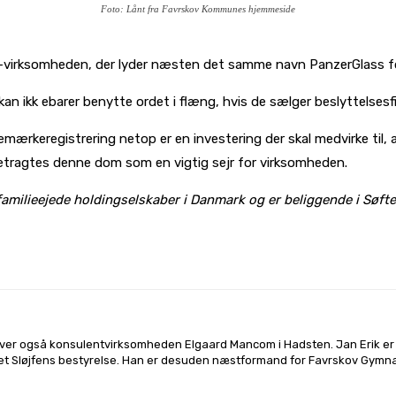
Foto: Lånt fra Favrskov Kommunes hjemmeside
n-virksomheden, der lyder næsten det samme navn PanzerGlass fo
 ikk ebarer benytte ordet i flæng, hvis de sælger beslyttelsesfilm
remærkeregistrering netop er en investering der skal medvirke ti
 betragtes denne dom som en vigtig sejr for virksomheden.
familieejede holdingselskaber i Danmark og er beliggende i Søft
l på
Facebook
Linkedin
X
Email
river også konsulentvirksomheden Elgaard Mancom i Hadsten. Jan Erik er a
et Sløjfens bestyrelse. Han er desuden næstformand for Favrskov Gymna