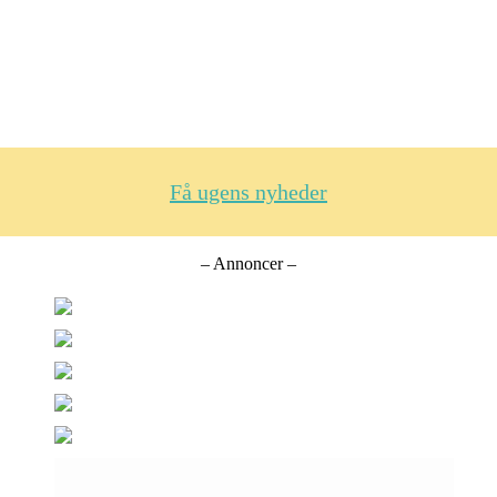
Få ugens nyheder
– Annoncer –