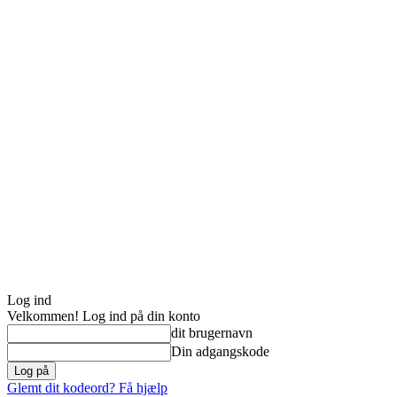
Log ind
Velkommen! Log ind på din konto
dit brugernavn
Din adgangskode
Glemt dit kodeord? Få hjælp