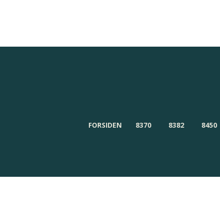
Redaktionen
Om Byensnyt.dk
FORSIDEN
8370
8382
8450