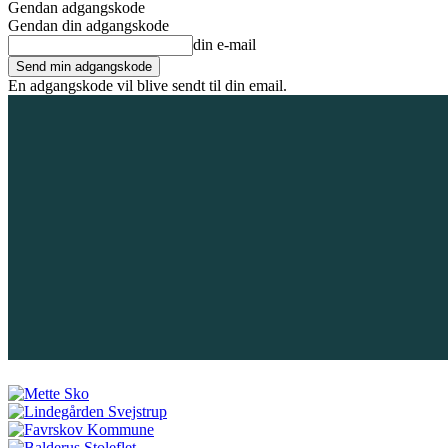
Gendan adgangskode
Gendan din adgangskode
din e-mail
En adgangskode vil blive sendt til din email.
8. august 2026
Tilmeld / Log ind
Forsiden
Områder
Bliv annoncør