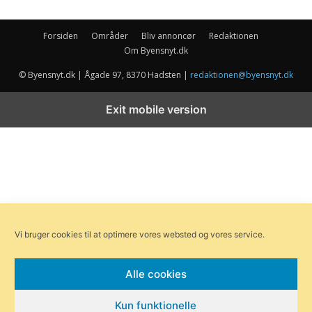
Forsiden
Områder
Bliv annoncør
Redaktionen
Om Byensnyt.dk
© Byensnyt.dk | Ågade 97, 8370 Hadsten |
redaktionen@byensnyt.dk
Exit mobile version
Vi bruger cookies til at optimere vores websted og vores service.
Alle cookies
Kun funktionelle