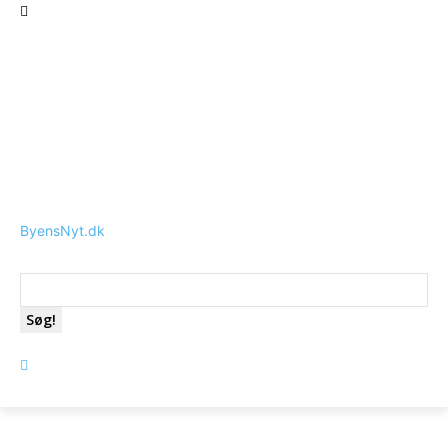
ByensNyt.dk
Søg!