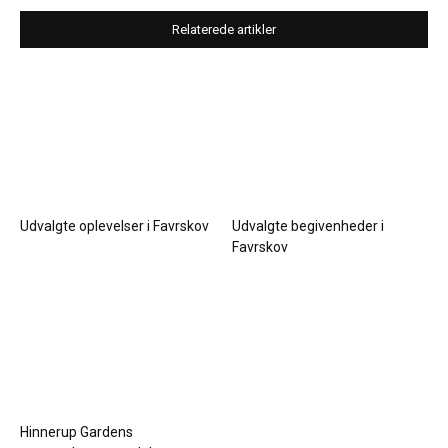
Relaterede artikler
Udvalgte oplevelser i Favrskov
Udvalgte begivenheder i
Favrskov
Hinnerup Gardens