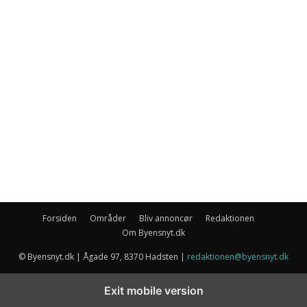
Forsiden
Områder
Bliv annoncør
Redaktionen
Om Byensnyt.dk
© Byensnyt.dk | Ågade 97, 8370 Hadsten |
redaktionen@byensnyt.dk
Exit mobile version