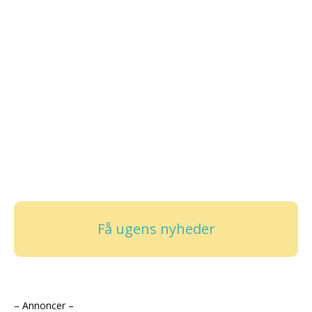
Få ugens nyheder
– Annoncer –