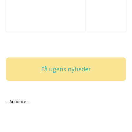
Få ugens nyheder
– Annonce –