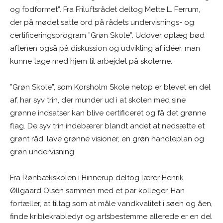
og fodformet”. Fra Friluftsrådet deltog Mette L. Ferrum,
der på mødet satte ord på rådets undervisnings- og
certificeringsprogram ”Grøn Skole”. Udover oplæg bød
aftenen også på diskussion og udvikling af idéer, man
kunne tage med hjem til arbejdet på skolerne.
”Grøn Skole”, som Korsholm Skole netop er blevet en del
af, har syv trin, der munder ud i at skolen med sine
grønne indsatser kan blive certificeret og få det grønne
flag. De syv trin indebærer blandt andet at nedsætte et
grønt råd, lave grønne visioner, en grøn handleplan og
grøn undervisning.
Fra Rønbækskolen i Hinnerup deltog lærer Henrik
Øllgaard Olsen sammen med et par kolleger. Han
fortæller, at tiltag som at måle vandkvalitet i søen og åen,
finde kriblekrabledyr og artsbestemme allerede er en del