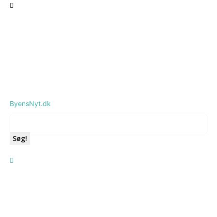
ByensNyt.dk
Søg!