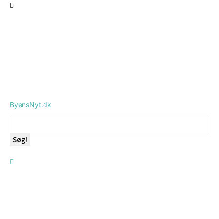
ByensNyt.dk
Søg!