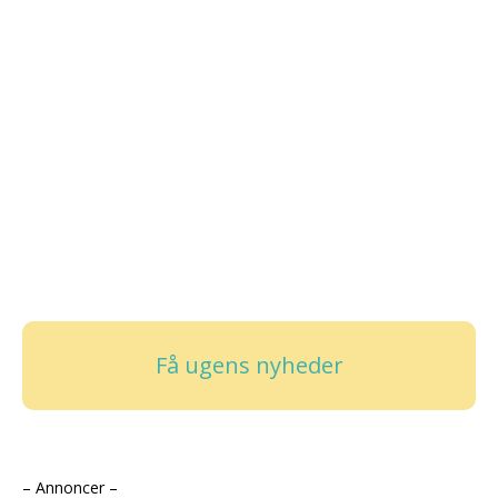
Få ugens nyheder
– Annoncer –