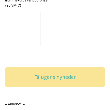
trommekorps vandt bronze
ved VM(C)
Få ugens nyheder
– Annonce –