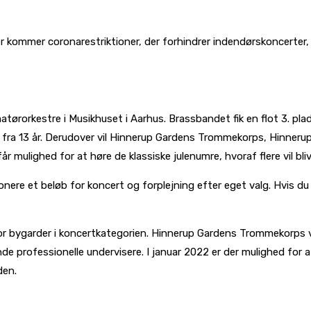
der kommer coronarestriktioner, der forhindrer indendørskoncerter
orkestre i Musikhuset i Aarhus. Brassbandet fik en flot 3. plads 
fra 13 år. Derudover vil Hinnerup Gardens Trommekorps, Hinneru
får mulighed for at høre de klassiske julenumre, hvoraf flere vil bli
nere et beløb for koncert og forplejning efter eget valg. Hvis du 
r bygarder i koncertkategorien. Hinnerup Gardens Trommekorps 
 professionelle undervisere. I januar 2022 er der mulighed for 
arden.
l på
Facebook
Linkedin
X
Email