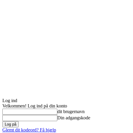
Log ind
Velkommen! Log ind på din konto
dit brugernavn
Din adgangskode
Glemt dit kodeord? Få hjælp