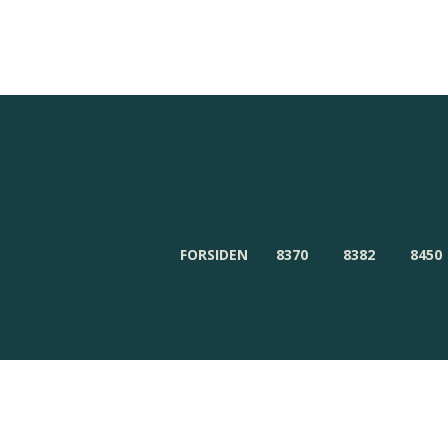
Redaktionen
Om Byensnyt.dk
FORSIDEN
8370
8382
8450