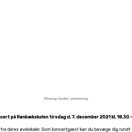
Hinnerup Garden i julestemning
ncert på Rønbækskolen tirsdag d. 7. december 2021 kl. 18.30 
k fra deres øvelokaler. Som koncertgæst kan du bevæge dig rundt til