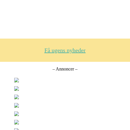
Få ugens nyheder
– Annoncer –