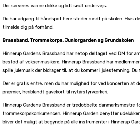
Der serveres varme drikke og lidt sødt undervejs.
Du har adgang til håndsprit flere steder rundt på skolen. Hvis 
tilmelde dig på forhånd.
Brassband, Trommekorps, Juniorgarden og Grundskolen
Hinnerup Gardens Brassband har netop deltaget ved DM for amatør
bestod af voksenmusikere. Hinnerup Brassband har medlemmer 
spille julemusik der bidrager til, at du kommer i julestemning. Du 
Der er gratis entré, men du har mulighed for ved koncerten at do
præmier, heriblandt gavekort til nytårsfyrværkeri.
Hinnerup Gardens Brassband er tredobbelte danmarksmestre fo
trommekorpskonkurrencen. Hinnerup Garden benytter udelukkende
bliver det muligt at begynde på alle instrumenter i Hinnerup G
De