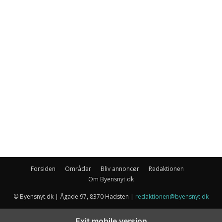
Forsiden
Områder
Bliv annoncør
Redaktionen
Om Byensnyt.dk
© Byensnyt.dk | Ågade 97, 8370 Hadsten |
redaktionen@byensnyt.dk
Exit mobile version