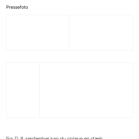
Pressefoto
Fra. D. 8. september kan du opleve en stærk