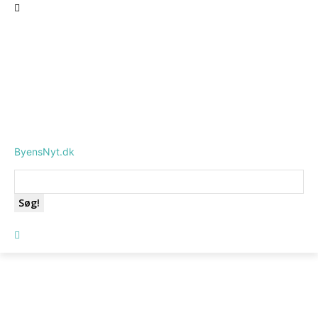
ByensNyt.dk
Søg!