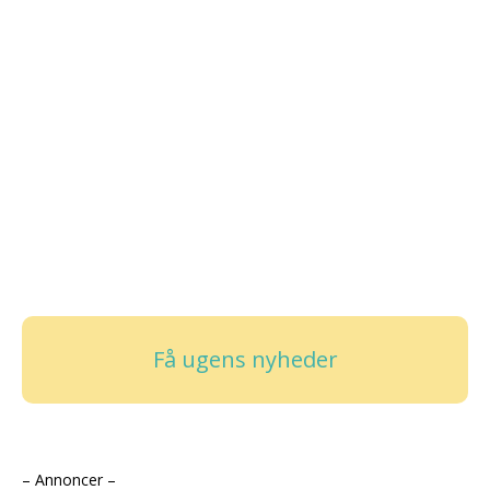
Få ugens nyheder
– Annoncer –