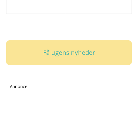
Få ugens nyheder
– Annonce –