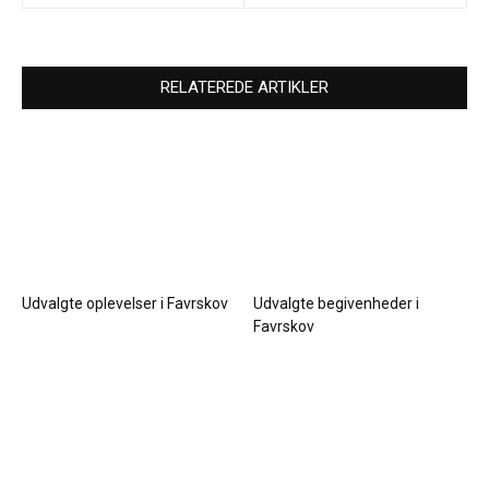
RELATEREDE ARTIKLER
Udvalgte oplevelser i Favrskov
Udvalgte begivenheder i
Favrskov