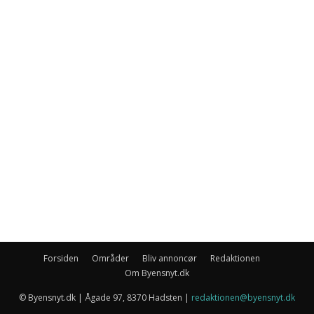
Forsiden
Områder
Bliv annoncør
Redaktionen
Om Byensnyt.dk
© Byensnyt.dk | Ågade 97, 8370 Hadsten |
redaktionen@byensnyt.dk