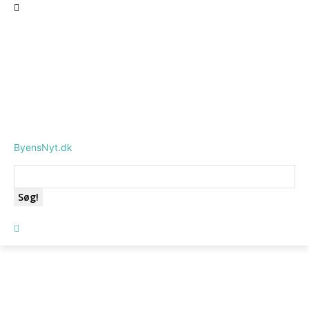
ByensNyt.dk
Søg!