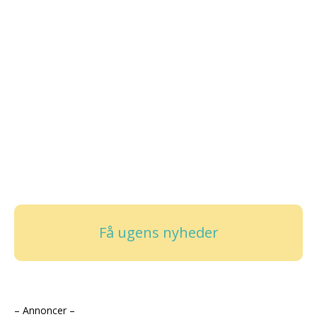
Få ugens nyheder
– Annoncer –