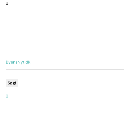
ByensNyt.dk
Søg!