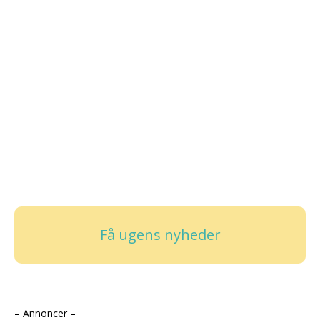
Få ugens nyheder
– Annoncer –