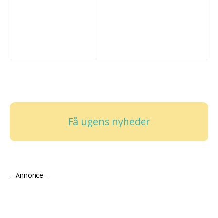
Få ugens nyheder
– Annonce –