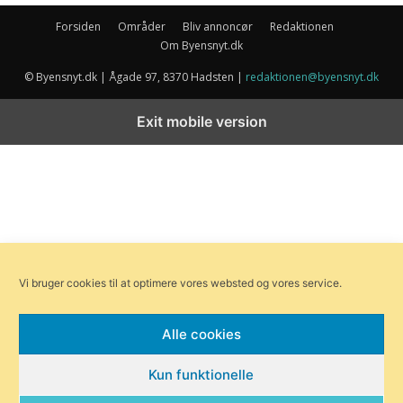
Forsiden
Områder
Bliv annoncør
Redaktionen
Om Byensnyt.dk
© Byensnyt.dk | Ågade 97, 8370 Hadsten |
redaktionen@byensnyt.dk
Exit mobile version
Vi bruger cookies til at optimere vores websted og vores service.
Alle cookies
Kun funktionelle