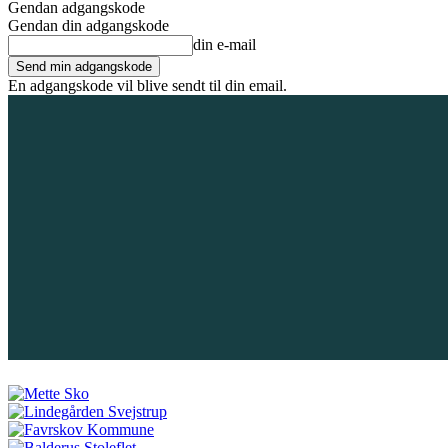
Gendan adgangskode
Gendan din adgangskode
din e-mail
En adgangskode vil blive sendt til din email.
6. august 2026
Tilmeld / Log ind
Forsiden
Områder
Bliv annoncør