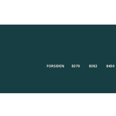
Redaktionen
Om Byensnyt.dk
FORSIDEN
8370
8382
8450