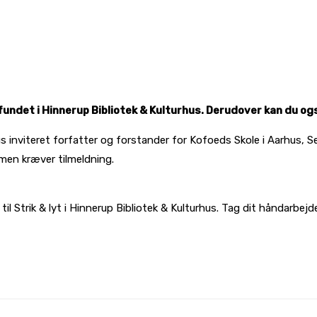
undet i Hinnerup Bibliotek & Kulturhus. Derudover kan du og
us inviteret forfatter og forstander for Kofoeds Skole i Aarhus, 
men kræver tilmeldning.
il Strik & lyt i Hinnerup Bibliotek & Kulturhus. Tag dit håndarbej
l på
Facebook
Linkedin
X
Email