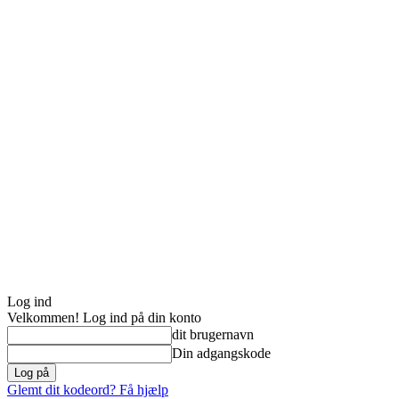
Log ind
Velkommen! Log ind på din konto
dit brugernavn
Din adgangskode
Glemt dit kodeord? Få hjælp