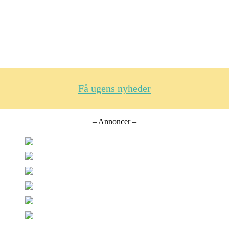
Få ugens nyheder
– Annoncer –