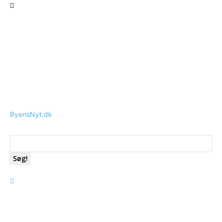
ByensNyt.dk
Søg!