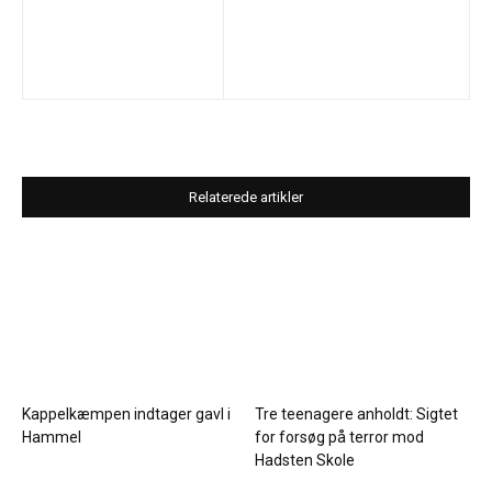
Relaterede artikler
Kappelkæmpen indtager gavl i
Tre teenagere anholdt: Sigtet
Hammel
for forsøg på terror mod
Hadsten Skole