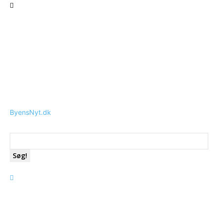
ByensNyt.dk
Søg!