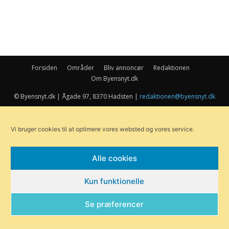
Forsiden
Områder
Bliv annoncør
Redaktionen
Om Byensnyt.dk
© Byensnyt.dk | Ågade 97, 8370 Hadsten |
redaktionen@byensnyt.dk
Exit mobile version
Vi bruger cookies til at optimere vores websted og vores service.
Alle cookies
Kun funktionelle
Se præferencer