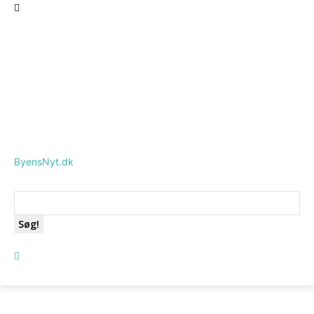
ByensNyt.dk
Søg!