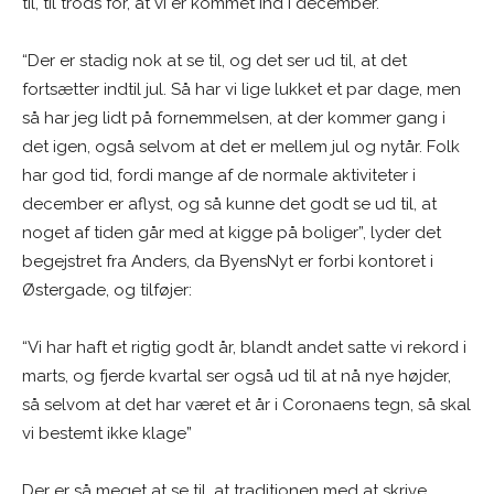
til, til trods for, at vi er kommet ind i december.
“Der er stadig nok at se til, og det ser ud til, at det
fortsætter indtil jul. Så har vi lige lukket et par dage, men
så har jeg lidt på fornemmelsen, at der kommer gang i
det igen, også selvom at det er mellem jul og nytår. Folk
har god tid, fordi mange af de normale aktiviteter i
december er aflyst, og så kunne det godt se ud til, at
noget af tiden går med at kigge på boliger”, lyder det
begejstret fra Anders, da ByensNyt er forbi kontoret i
Østergade, og tilføjer:
“Vi har haft et rigtig godt år, blandt andet satte vi rekord i
marts, og fjerde kvartal ser også ud til at nå nye højder,
så selvom at det har været et år i Coronaens tegn, så skal
vi bestemt ikke klage”
Der er så meget at se til, at traditionen med at skrive