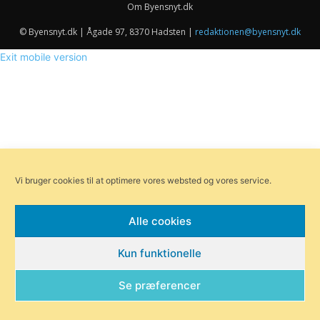
Om Byensnyt.dk
© Byensnyt.dk | Ågade 97, 8370 Hadsten |
redaktionen@byensnyt.dk
Exit mobile version
Vi bruger cookies til at optimere vores websted og vores service.
Alle cookies
Kun funktionelle
Se præferencer