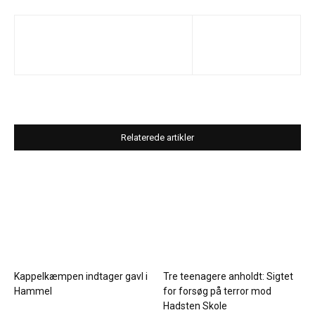
Relaterede artikler
Kappelkæmpen indtager gavl i
Tre teenagere anholdt: Sigtet
Hammel
for forsøg på terror mod
Hadsten Skole