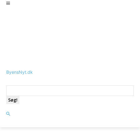
ByensNyt.dk
Søg!