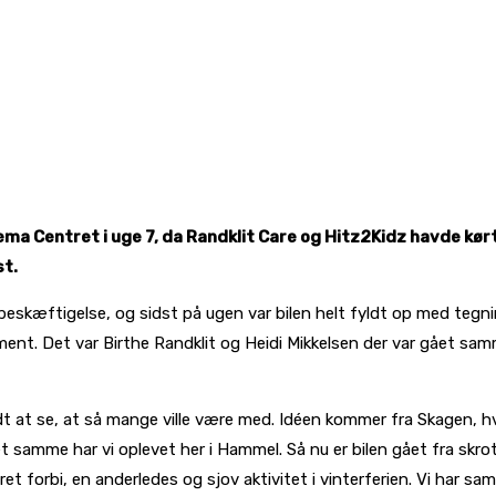
ema Centret i uge 7, da Randklit Care og Hitz2Kidz havde kør
st.
e-beskæftigelse, og sidst på ugen var bilen helt fyldt op med tegnin
ement. Det var Birthe Randklit og Heidi Mikkelsen der var gået s
edt at se, at så mange ville være med. Idéen kommer fra Skagen, h
samme har vi oplevet her i Hammel. Så nu er bilen gået fra skrot t
et forbi, en anderledes og sjov aktivitet i vinterferien. Vi har sa