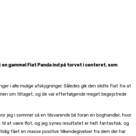
t en gammel Fiat Panda ind på torvet i centeret, som
ger i alle mulige afskygninger. Således gik den slidte Fiat fra at
ammen om tiltaget, og de var efterfølgende meget begejstrede
vor jeg i sommer så en tilsvarende bil foran en boghandler, hvor
il at være flot, og jeg synes resultatet er helt fantastisk, og
mtidig fået en masse positive tilkendegivelser fra dem der har