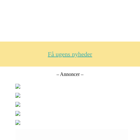
Få ugens nyheder
– Annoncer –