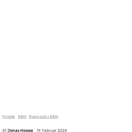
Forside
8450
Byens puls i 8450
Af
Jonas Hooge
19. Februar 2024