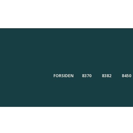
Redaktionen
Om Byensnyt.dk
FORSIDEN
8370
8382
8450