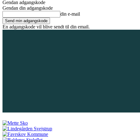
Gendan adgangskode
Gendan din adgangskode
din e-mail
En adgangskode vil blive sendt til din email.
8. august 2026
Tilmeld / Log ind
Forsiden
Områder
Bliv annoncør