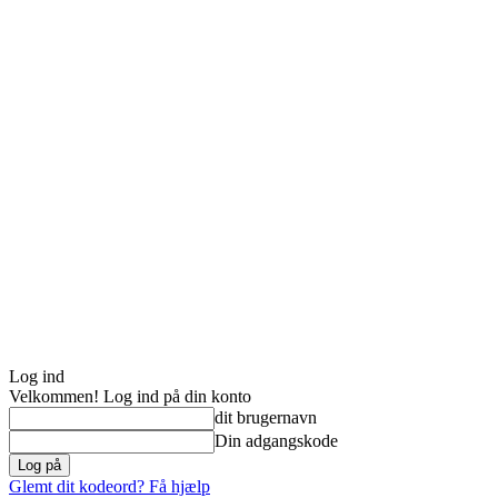
Log ind
Velkommen! Log ind på din konto
dit brugernavn
Din adgangskode
Glemt dit kodeord? Få hjælp