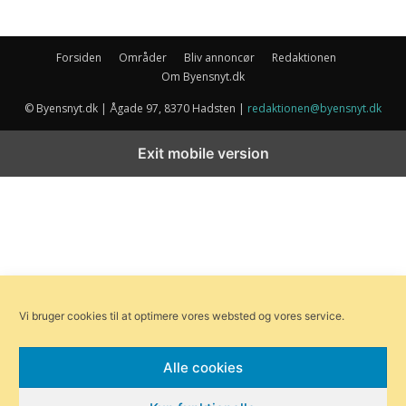
Forsiden
Områder
Bliv annoncør
Redaktionen
Om Byensnyt.dk
© Byensnyt.dk | Ågade 97, 8370 Hadsten |
redaktionen@byensnyt.dk
Exit mobile version
Vi bruger cookies til at optimere vores websted og vores service.
Alle cookies