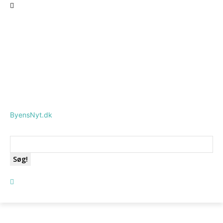
ByensNyt.dk
Søg!