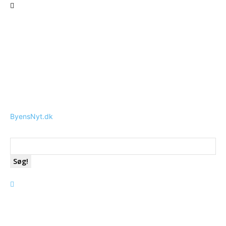
ByensNyt.dk
Søg!