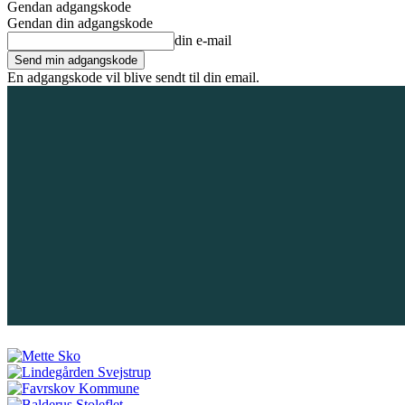
Gendan adgangskode
Gendan din adgangskode
din e-mail
En adgangskode vil blive sendt til din email.
8. august 2026
Tilmeld / Log ind
Forsiden
Områder
Bliv annoncør