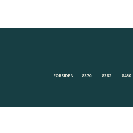
Redaktionen
Om Byensnyt.dk
FORSIDEN
8370
8382
8450