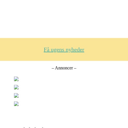
Få ugens nyheder
– Annoncer –