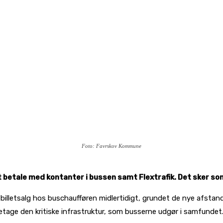
Foto: Favrskov Kommune
at betale med kontanter i bussen samt Flextrafik. Det sker s
e billetsalg hos buschaufføren midlertidigt, grundet de nye afst
retage den kritiske infrastruktur, som busserne udgør i samfund