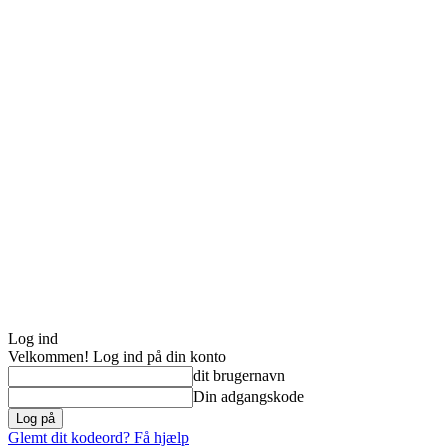
Log ind
Velkommen! Log ind på din konto
dit brugernavn
Din adgangskode
Glemt dit kodeord? Få hjælp