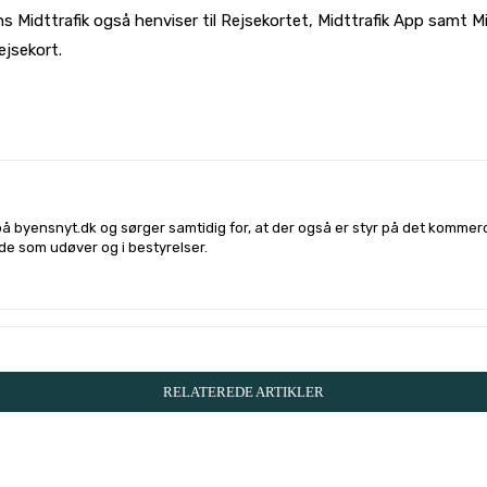
Midttrafik også henviser til Rejsekortet, Midttrafik App samt Mid
rejsekort.
l på
Facebook
Linkedin
X
Email
på byensnyt.dk og sørger samtidig for, at der også er styr på det komme
både som udøver og i bestyrelser.
RELATEREDE ARTIKLER