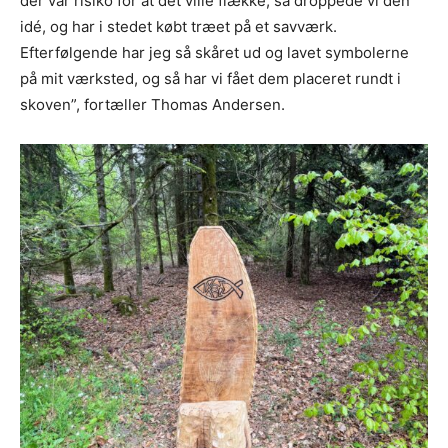
der var risiko for at det ville flække, så droppede vi den
idé, og har i stedet købt træet på et savværk.
Efterfølgende har jeg så skåret ud og lavet symbolerne
på mit værksted, og så har vi fået dem placeret rundt i
skoven”, fortæller Thomas Andersen.