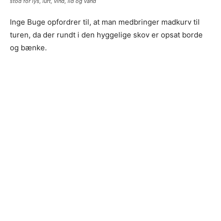
stod for lys, luft, vind, ild og vand
Inge Buge opfordrer til, at man medbringer madkurv til
turen, da der rundt i den hyggelige skov er opsat borde
og bænke.