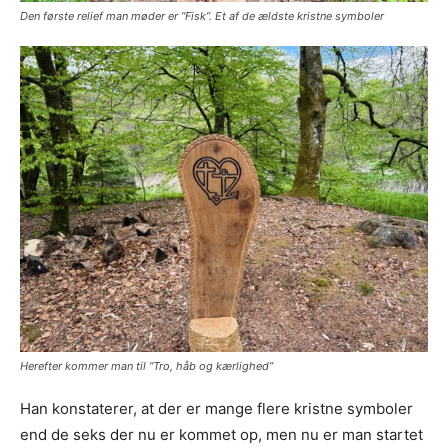
Den første relief man møder er “Fisk”. Et af de ældste kristne symboler
Herefter kommer man til “Tro, håb og kærlighed”
Han konstaterer, at der er mange flere kristne symboler
end de seks der nu er kommet op, men nu er man startet