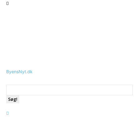
ByensNyt.dk
Søg!