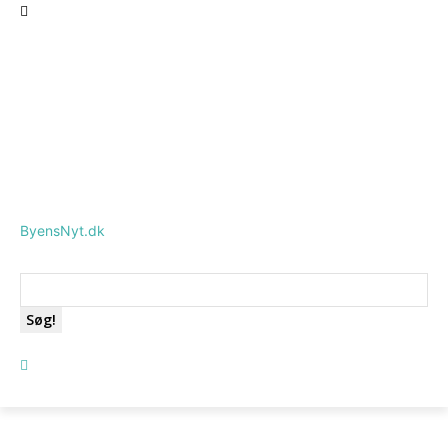
ByensNyt.dk
Søg!