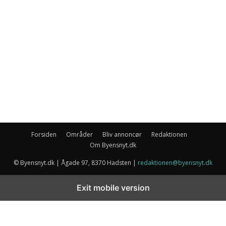
Forsiden
Områder
Bliv annoncør
Redaktionen
Om Byensnyt.dk
© Byensnyt.dk | Ågade 97, 8370 Hadsten |
redaktionen@byensnyt.dk
Exit mobile version