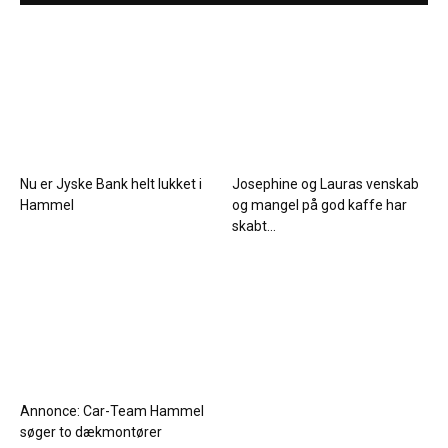
Nu er Jyske Bank helt lukket i
Josephine og Lauras venskab
Hammel
og mangel på god kaffe har
skabt...
Annonce: Car-Team Hammel
søger to dækmontører