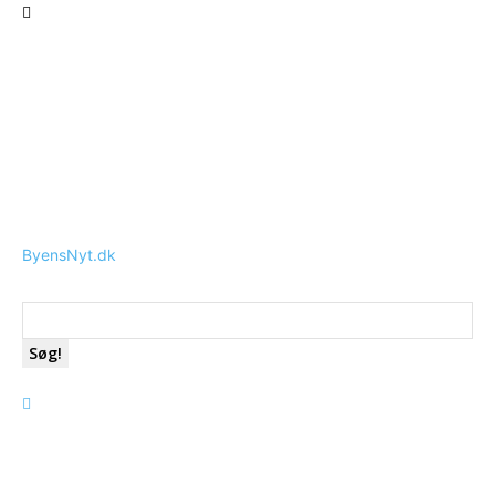
ByensNyt.dk
Søg!