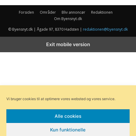
Forsiden
Områder
Bliv annoncør
Redaktionen
Om Byensnyt.dk
© Byensnyt.dk | Ågade 97, 8370 Hadsten |
redaktionen@byensnyt.dk
Exit mobile version
Vi bruger cookies til at optimere vores websted og vores service.
Alle cookies
Kun funktionelle