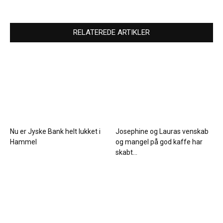
RELATEREDE ARTIKLER
Nu er Jyske Bank helt lukket i
Josephine og Lauras venskab
Hammel
og mangel på god kaffe har
skabt...