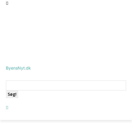
ByensNyt.dk
Søg!