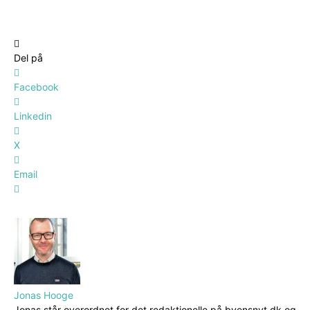
Del på
Facebook
Linkedin
X
Email
Jonas Hooge
Jonas står overordnet for det redaktionelle på byensnyt.dk og