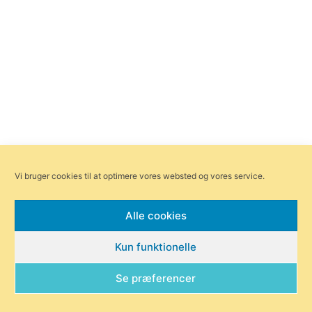
Vi bruger cookies til at optimere vores websted og vores service.
Alle cookies
Forsiden
Områder
Bliv annoncør
Redaktionen
Kun funktionelle
Om Byensnyt.dk
Se præferencer
© Byensnyt.dk | Ågade 97, 8370 Hadsten |
redaktionen@byensnyt.dk