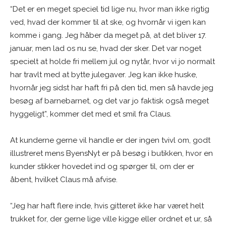
“Det er en meget speciel tid lige nu, hvor man ikke rigtig
ved, hvad der kommer til at ske, og hvornår vi igen kan
komme i gang. Jeg håber da meget på, at det bliver 17.
januar, men lad os nu se, hvad der sker. Det var noget
specielt at holde fri mellem jul og nytår, hvor vi jo normalt
har travlt med at bytte julegaver. Jeg kan ikke huske,
hvornår jeg sidst har haft fri på den tid, men så havde jeg
besøg af barnebarnet, og det var jo faktisk også meget
hyggeligt”, kommer det med et smil fra Claus.
At kunderne gerne vil handle er der ingen tvivl om, godt
illustreret mens ByensNyt er på besøg i butikken, hvor en
kunder stikker hovedet ind og spørger til, om der er
åbent, hvilket Claus må afvise.
“Jeg har haft flere inde, hvis gitteret ikke har været helt
trukket for, der gerne lige ville kigge eller ordnet et ur, så