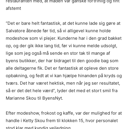
restauranten med, at maden var ganske fortrinlig og fint
afstemt
“Det er bare helt fantastisk, at det kunne lade sig gøre at
Salvatore åbnede før tid, så vi alligevel kunne holde
modeshow som vi plejer. Kunderne har i den grad bakket
op, og der gik ikke lang tid, før vi kunne melde udsolgt,
lige som jeg også må sende en stor tak til mange af
byens butikker, der har bidraget til den goodie bag som
alle deltagerne fik. Det er fantastisk at opleve den store
opbakning, og fedt at vi kan hjælpe hinanden på kryds og
tværs. Det har været hektisk, men når jeg ser resultatet,
så er det det hele værd”, lyder det med et stort smil fra
Marianne Skou til ByensNyt.
Efter modeshow, frokost og kaffe, var der mulighed for at
handle i Ketty Skou frem til klokken 15, hvor personalet
stod klar med kyndig vejledning.