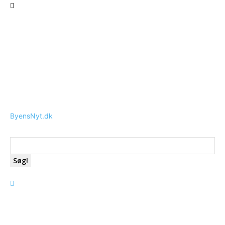
ByensNyt.dk
Søg!