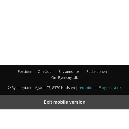
Forsiden
Områder
Bliv annoncør
Redaktionen
Om Byensnyt.dk
© Byensnyt.dk | Ågade 97, 8370 Hadsten |
redaktionen@byensnyt.dk
Exit mobile version