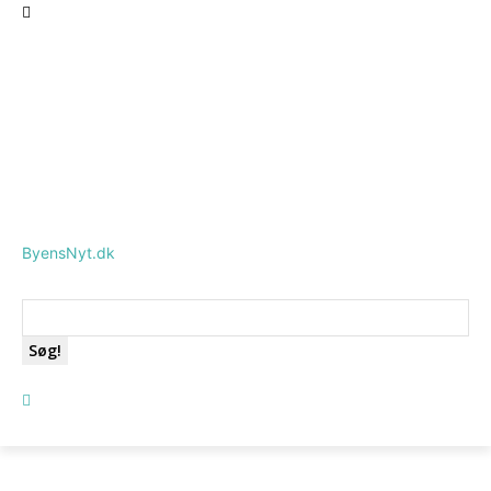
ByensNyt.dk
Søg!