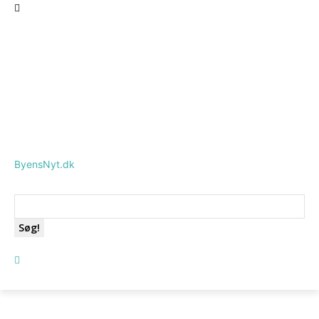
ByensNyt.dk
Søg!