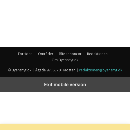
Forsiden
Områder
Bliv annoncør
Redaktionen
Om Byensnyt.dk
© Byensnyt.dk | Ågade 97, 8370 Hadsten |
redaktionen@byensnyt.dk
Exit mobile version