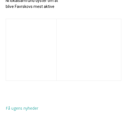
Ni lokalsamfund dyster om at
blive Favrskovs mest aktive
Få ugens nyheder