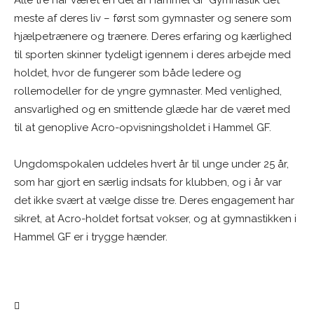
Alle tre har været en del af Hammel GF Gymnastik det
meste af deres liv – først som gymnaster og senere som
hjælpetrænere og trænere. Deres erfaring og kærlighed
til sporten skinner tydeligt igennem i deres arbejde med
holdet, hvor de fungerer som både ledere og
rollemodeller for de yngre gymnaster. Med venlighed,
ansvarlighed og en smittende glæde har de været med
til at genoplive Acro-opvisningsholdet i Hammel GF.
Ungdomspokalen uddeles hvert år til unge under 25 år,
som har gjort en særlig indsats for klubben, og i år var
det ikke svært at vælge disse tre. Deres engagement har
sikret, at Acro-holdet fortsat vokser, og at gymnastikken i
Hammel GF er i trygge hænder.