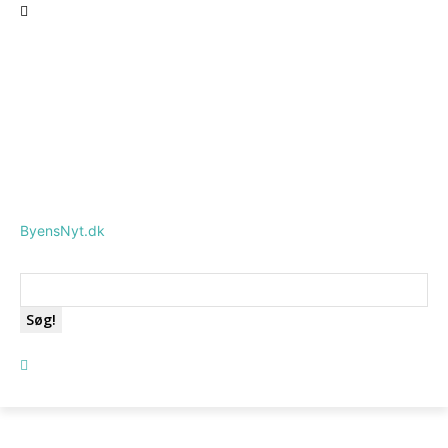
ByensNyt.dk
Søg!