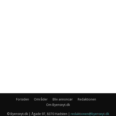
Forsiden
Områder
Bliv annoncør
Redaktionen
Om Byensnyt.dk
© Byensnyt.dk | Ågade 97, 8370 Hadsten |
redaktionen@byensnyt.dk