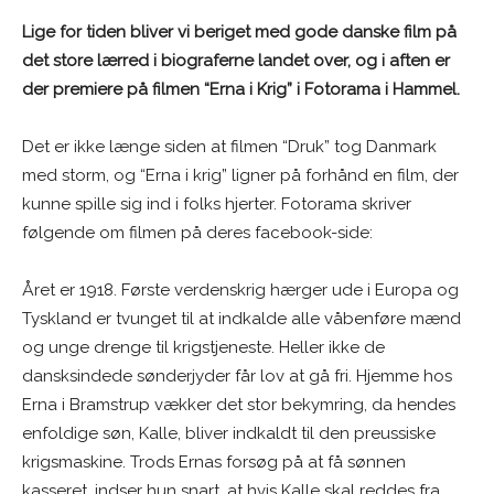
Lige for tiden bliver vi beriget med gode danske film på
det store lærred i biograferne landet over, og i aften er
der premiere på filmen “Erna i Krig” i Fotorama i Hammel.
Det er ikke længe siden at filmen “Druk” tog Danmark
med storm, og “Erna i krig” ligner på forhånd en film, der
kunne spille sig ind i folks hjerter. Fotorama skriver
følgende om filmen på deres facebook-side:
Året er 1918. Første verdenskrig hærger ude i Europa og
Tyskland er tvunget til at indkalde alle våbenføre mænd
og unge drenge til krigstjeneste. Heller ikke de
dansksindede sønderjyder får lov at gå fri. Hjemme hos
Erna i Bramstrup vækker det stor bekymring, da hendes
enfoldige søn, Kalle, bliver indkaldt til den preussiske
krigsmaskine. Trods Ernas forsøg på at få sønnen
kasseret, indser hun snart, at hvis Kalle skal reddes fra