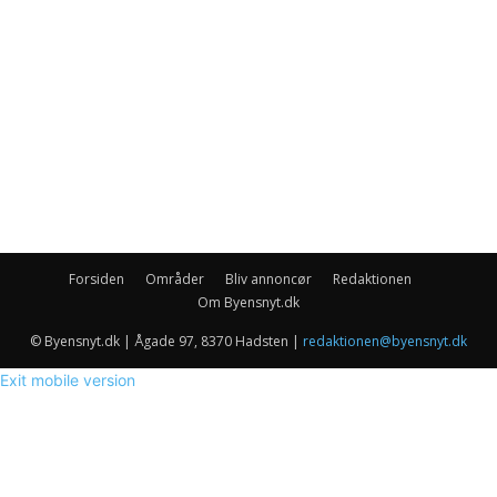
Forsiden
Områder
Bliv annoncør
Redaktionen
Om Byensnyt.dk
© Byensnyt.dk | Ågade 97, 8370 Hadsten |
redaktionen@byensnyt.dk
Exit mobile version