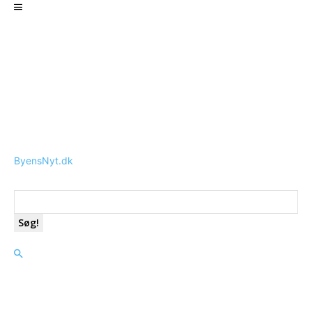
ByensNyt.dk
Søg!