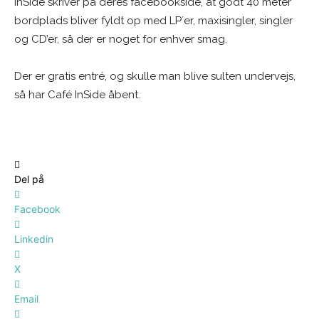
InSide skriver på deres facebookside, at godt 40 meter
bordplads bliver fyldt op med LP´er, maxisingler, singler
og CD’er, så der er noget for enhver smag.
Der er gratis entré, og skulle man blive sulten undervejs,
så har Café InSide åbent.
Del på
Facebook
Linkedin
X
Email