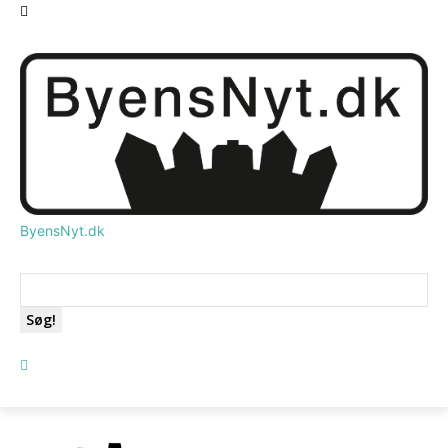
ByensNyt.dk
Søg!