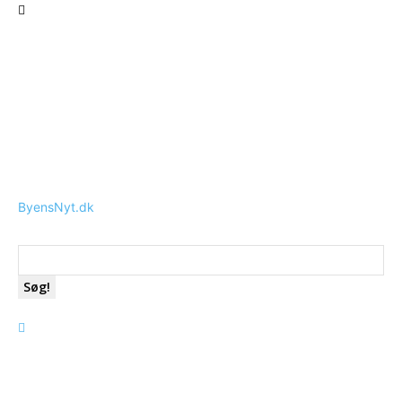
ByensNyt.dk
Søg!