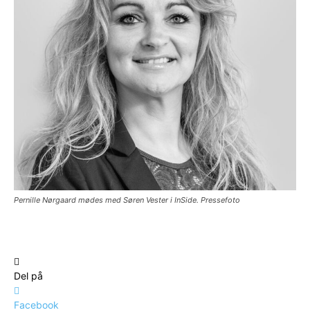
Pernille Nørgaard mødes med Søren Vester i InSide. Pressefoto
Del på
Facebook