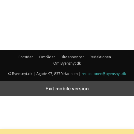
Forsiden
Områder
Bliv annoncør
Redaktionen
Om Byensnyt.dk
© Byensnyt.dk | Ågade 97, 8370 Hadsten |
redaktionen@byensnyt.dk
Exit mobile version