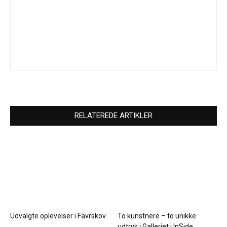
RELATEREDE ARTIKLER
Udvalgte oplevelser i Favrskov
To kunstnere – to unikke
udtryk i Galleriet i InSide