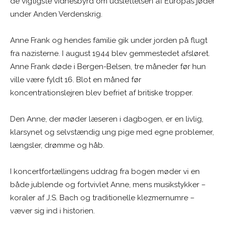
de vigtigste vidnesbyrd om udslettelsen af Europas jøder
under Anden Verdenskrig.
Anne Frank og hendes familie gik under jorden på flugt
fra nazisterne. I august 1944 blev gemmestedet afsløret.
Anne Frank døde i Bergen-Belsen, tre måneder før hun
ville være fyldt 16. Blot en måned før
koncentrationslejren blev befriet af britiske tropper.
Den Anne, der møder læseren i dagbogen, er en livlig,
klarsynet og selvstændig ung pige med egne problemer,
længsler, drømme og håb.
I koncertfortællingens uddrag fra bogen møder vi en
både jublende og fortvivlet Anne, mens musikstykker –
koraler af J.S. Bach og traditionelle klezmernumre –
væver sig ind i historien.