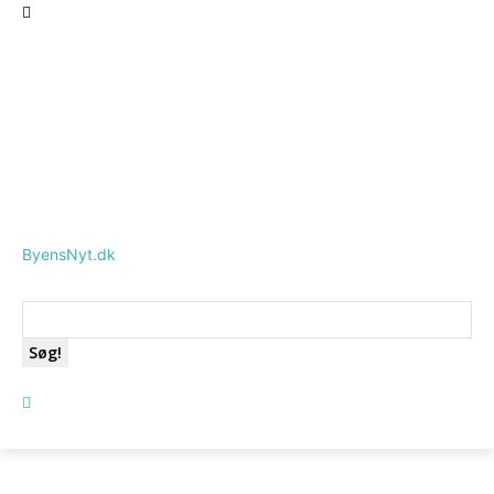
ByensNyt.dk
Søg!