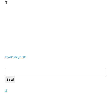
ByensNyt.dk
Søg!