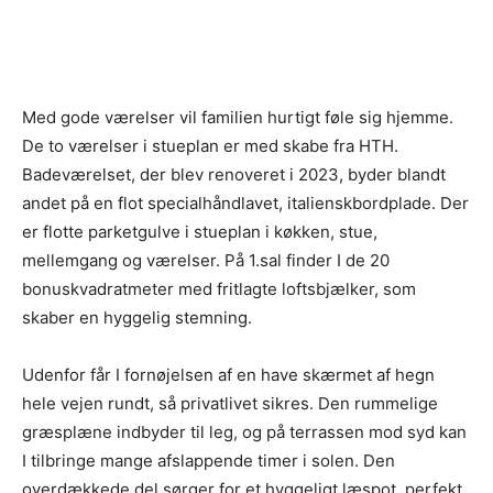
Med gode værelser vil familien hurtigt føle sig hjemme.
De to værelser i stueplan er med skabe fra HTH.
Badeværelset, der blev renoveret i 2023, byder blandt
andet på en flot specialhåndlavet, italienskbordplade. Der
er flotte parketgulve i stueplan i køkken, stue,
mellemgang og værelser. På 1.sal finder I de 20
bonuskvadratmeter med fritlagte loftsbjælker, som
skaber en hyggelig stemning.
Udenfor får I fornøjelsen af en have skærmet af hegn
hele vejen rundt, så privatlivet sikres. Den rummelige
græsplæne indbyder til leg, og på terrassen mod syd kan
I tilbringe mange afslappende timer i solen. Den
overdækkede del sørger for et hyggeligt læspot, perfekt